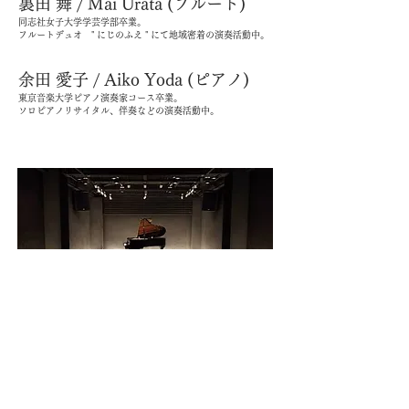
​裏田 舞 / Mai Urata (フルート)
同志社女子大学学芸学部卒業。
​フルートデュオ " にじのふえ " にて地域密着の演奏活動中。
​余田 愛子 / Aiko Yoda (ピアノ)
東京音楽大学ピアノ演奏家コース卒業。
​ソロピアノリサイタル、伴奏などの演奏活動中。
お車でお越しの際、お近くの駐車場の
ご利用
お願い申し上げます。
お申し込み