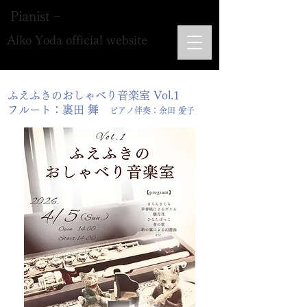
Pianist −
Aiko Yoda official website
ふえふきのおしゃべり音楽室 Vol.1
フルート：裏田 舞
ピアノ伴奏：余田 愛子